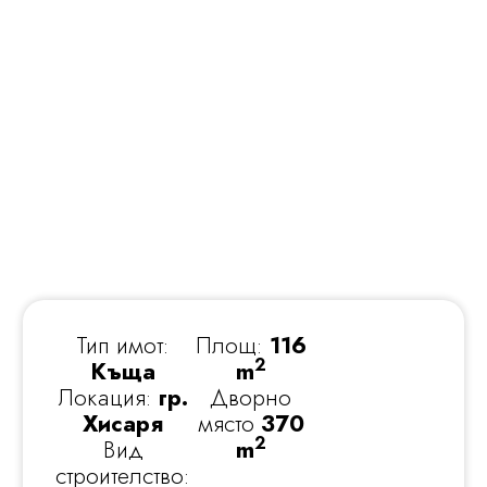
Тип имот:
Площ:
116
2
Къща
m
Локация:
гр.
Дворно
Хисаря
място
370
2
Вид
m
строителство: