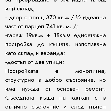
или склад;
- двор с площ 370 кв.м / ½ идеална
част от парцел 741 кв. м. /;
-гараж 19кв.м + 18кв.м едноетажна
постройка до къщата, използвана
като склад и веранда;
-достъп от две улици;
Постройката е монолитна,
структурно в добро състояние, но
има нужда от основен ремонт.
Съседната къща на калкан е в
отлично състояние и след пълен