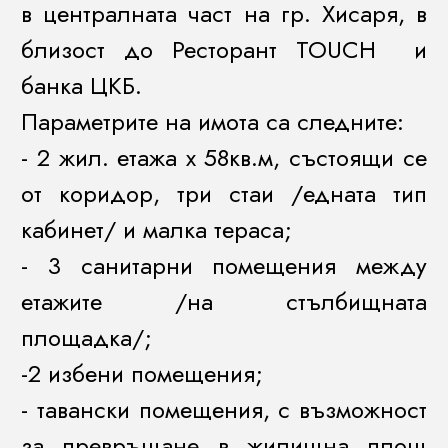
в централната част на гр. Хисаря, в
близост до Ресторант TOUCH и
банка ЦКБ.
Параметрите на имота са следните:
- 2 жил. етажа х 58кв.м, състоящи се
от коридор, три стаи /едната тип
кабинет/ и малка тераса;
- 3 санитарни помещения между
етажите /на стълбищната
площадка/;
-2 избени помещения;
- тавански помещения, с възможност
за превръщане в жилищна площ