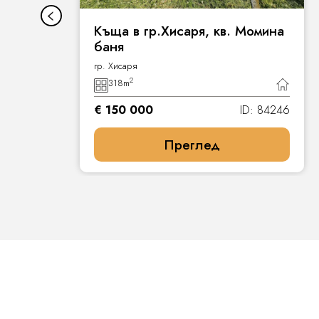
Къща в гр.Хисаря, кв. Момина
баня
гр. Хисаря
2
318
m
8
€ 150 000
ID: 84246
Преглед