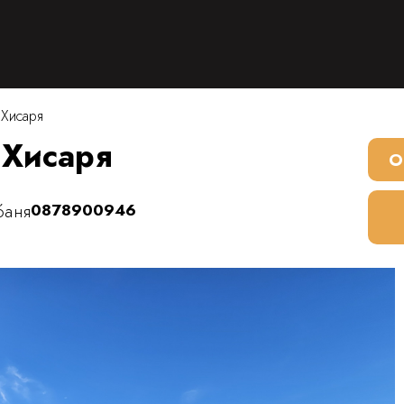
.Хисаря
.Хисаря
О
баня
0878900946