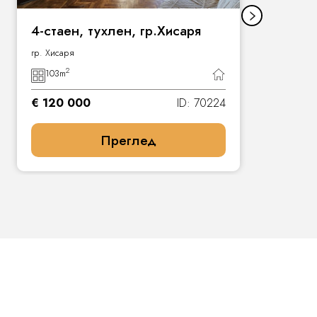
4-стаен, тухлен, гр.Хисаря
гр. Хисаря
2
103
m
€ 120 000
ID: 70224
Преглед