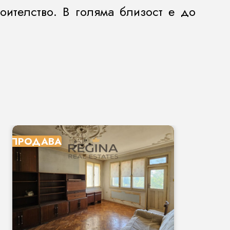
ителство. В голяма близост е до
ПРОДАВА
П