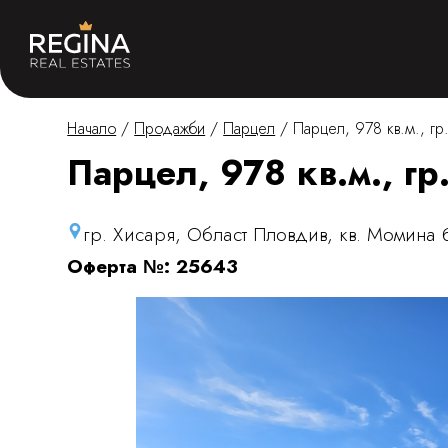
Начало
/
Продажби
/
Парцел
/
Парцел, 978 кв.м., гр
Парцел, 978 кв.м., гр
гр. Хисаря, Област Пловдив, кв. Момина 
Оферта №: 25643