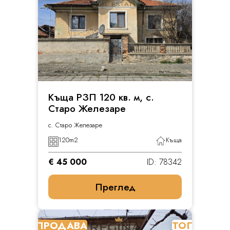
Къща РЗП 120 кв. м, с.
Старо Железаре
с. Старо Железаре
120
m2
Къща
€ 45 000
ID: 78342
Преглед
ПРОДАВА
ТОП