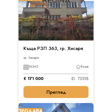
Къща РЗП 363, гр. Хисаря
гр. Хисаря
363
m2
Къща
€ 171 000
ID: 73358
Преглед
ПРОДАВА