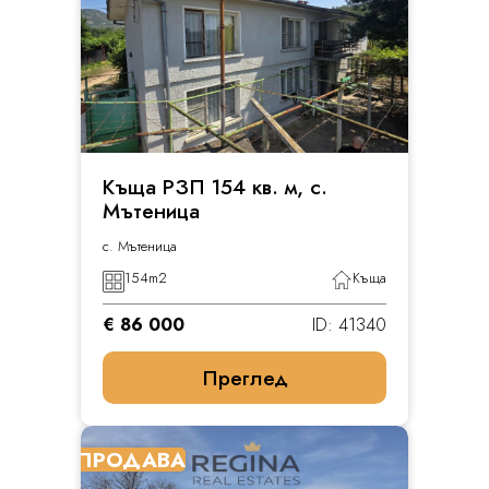
Къща РЗП 154 кв. м, с.
Мътеница
с. Мътеница
154
m2
Къща
€ 86 000
ID: 41340
Преглед
ПРОДАВА