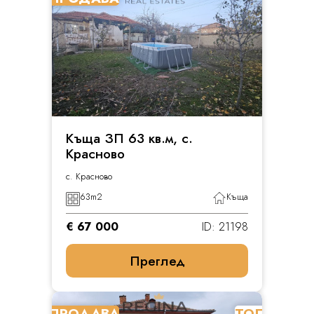
Къща ЗП 63 кв.м, с.
Красново
с. Красново
63
m2
Къща
€ 67 000
ID: 21198
Преглед
ПРОДАВА
ТОП