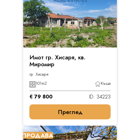
Имот гр. Хисаря, кв.
Миромир
гр. Хисаря
101
m2
Къща
€ 79 800
ID: 34223
Преглед
ПРОДАВА