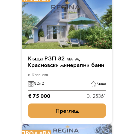
Къща РЗП 82 кв. м,
Красновски минерални бани
с. Красново
82
m2
Къща
€ 75 000
ID: 25361
Преглед
ПРОДАВА