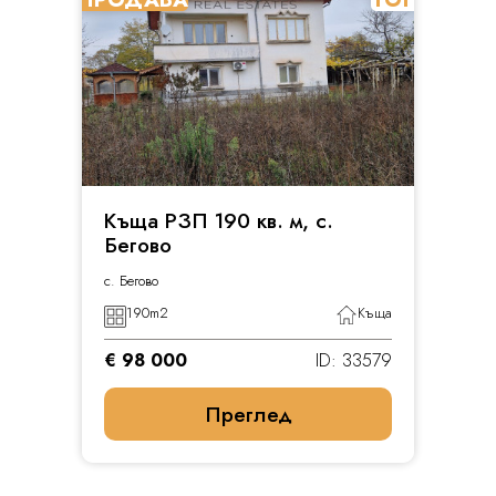
Къща РЗП 190 кв. м, с.
Бегово
с. Бегово
190
m2
Къща
€ 98 000
ID: 33579
Преглед