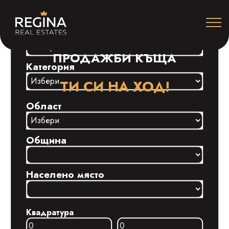
Строителство
ПРОДАЖБИ КЪЩА
Категория
ТИ СИ НА ХОД!
Област
Община
Населено място
Квадратура