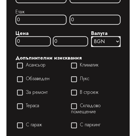
Етаж
Цена
Валута
Допълнителни изисквания
Асансьор
Климатик
Обзаведен
Лукс
За ремонт
В строеж
Тераса
Складово
помещение
С гараж
С паркинг