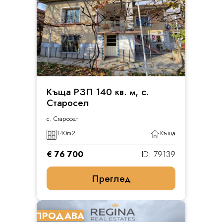
Къща РЗП 140 кв. м, с.
Старосел
с. Старосел
140
m2
Къща
€ 76 700
ID: 79139
Преглед
ПРОДАВА