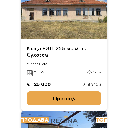
Къща РЗП 255 кв. м, с.
Сухозем
с. Калояново
255
m2
Къща
€ 125 000
ID: 86403
Преглед
ПРОДАВА
ТОП