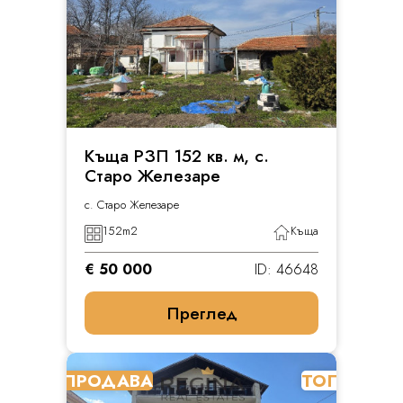
Къща РЗП 152 кв. м, с.
Старо Железаре
с. Старо Железаре
152
m2
Къща
€ 50 000
ID: 46648
Преглед
ПРОДАВА
ТОП