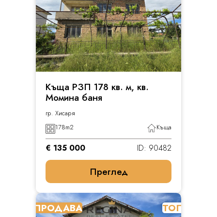
Къща РЗП 178 кв. м, кв.
Момина баня
гр. Хисаря
178
m2
Къща
€ 135 000
ID: 90482
Преглед
ПРОДАВА
ТОП