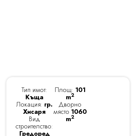
Тип имот:
Площ:
101
2
Къща
m
Локация:
гр.
Дворно
Хисаря
място
1060
2
Вид
m
строителство:
Гредоред