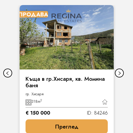
ПРОДАВА
Къща в гр.Хисаря, кв. Момина
баня
гр. Хисаря
2
318
m
€ 150 000
ID: 84246
Преглед