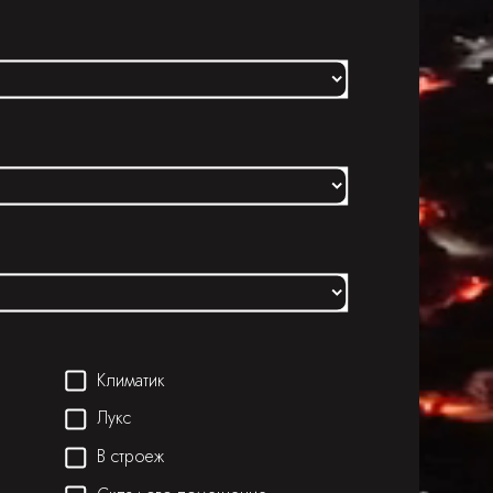
Климатик
Лукс
В строеж