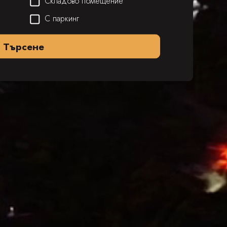
Складово помещение
С паркинг
Търсене