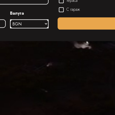
Тераса
С гараж
Валута