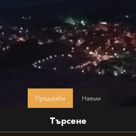
Продажби
Наеми
Търсене