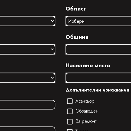
Област
Община
Населено място
Допълнителни изисквания
Асансьор
Обзаведен
За ремонт