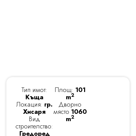
Тип имот:
Площ:
101
2
Къща
m
Локация:
гр.
Дворно
Хисаря
място
1060
2
Вид
m
строителство:
Гредоред