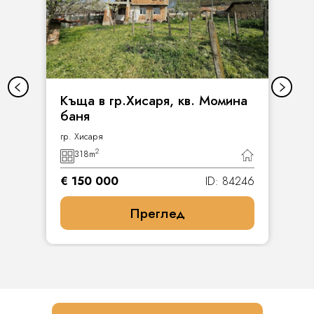
Къща в гр.Хисаря, кв. Момина
баня
гр. Хисаря
2
318
m
€ 150 000
ID: 84246
Преглед