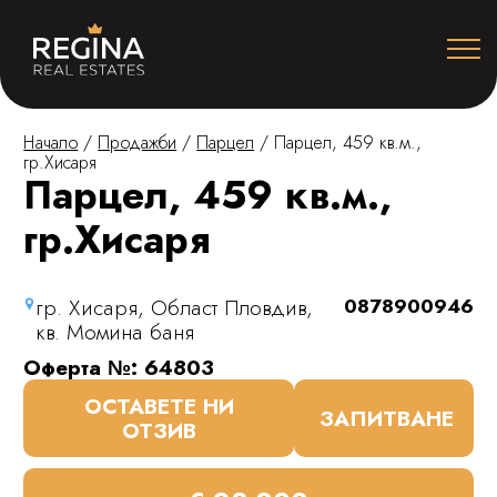
Начало
/
Продажби
/
Парцел
/
Парцел, 459 кв.м.,
гр.Хисаря
Парцел, 459 кв.м.,
гр.Хисаря
гр. Хисаря, Област Пловдив,
0878900946
кв. Момина баня
Оферта №: 64803
ОСТАВЕТЕ НИ
ЗАПИТВАНЕ
ОТЗИВ