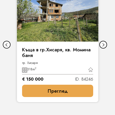
Къща в гр.Хисаря, кв. Момина
баня
гр. Хисаря
2
318
m
€ 150 000
ID: 84246
Преглед