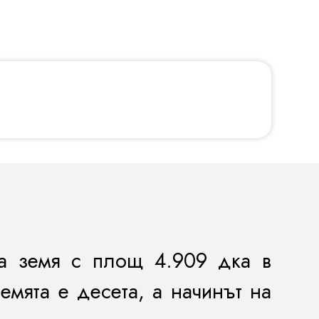
ка земя с площ 4.909 дка в
емята е десета, а начинът на