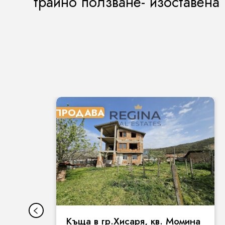
трайно ползване- изоставена 
ПРОДАВА
Къща в гр.Хисаря, кв. Момина