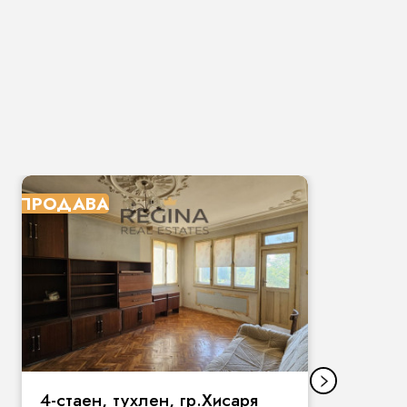
ПРОДАВА
П
4-стаен, тухлен, гр.Хисаря