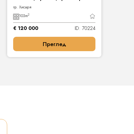
гр. Хисаря
2
103
m
€ 120 000
ID: 70224
Преглед