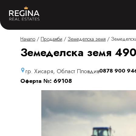
Начало
/
Продажби
/
Земеделска земя
/
Земеделска
Земеделска земя 4909
гр. Хисаря, Област Пловдив
0878 900 94
Оферта №: 69108