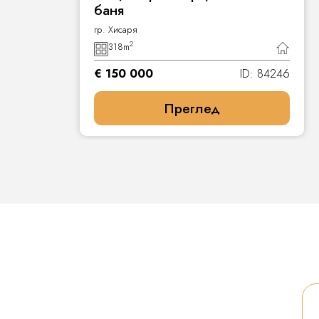
баня
гр. Хисаря
2
318
m
7
€ 150 000
ID: 84246
Преглед