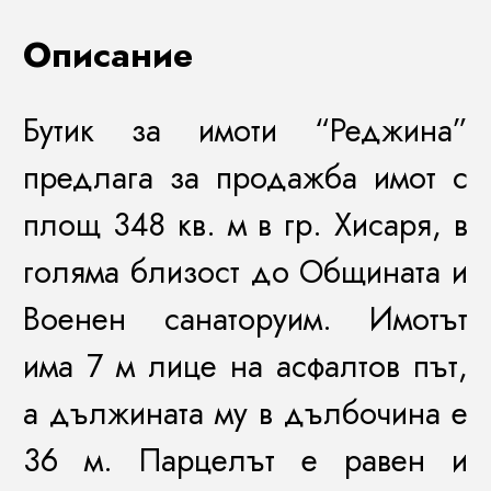
Описание
Бутик за имоти “Реджина”
предлага за продажба имот с
площ 348 кв. м в гр. Хисаря, в
голяма близост до Общината и
Военен санаторуим. Имотът
има 7 м лице на асфалтов път,
а дължината му в дълбочина е
36 м. Парцелът е равен и