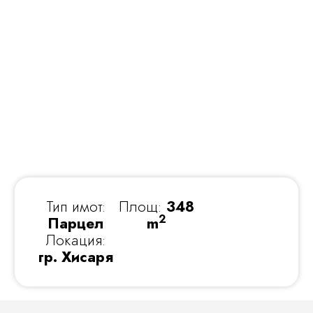
Тип имот:
Площ:
348
2
Парцел
m
Локация:
гр. Хисаря