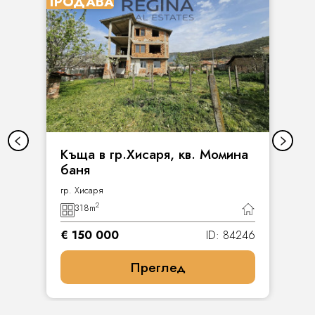
ПРОДАВА
Къща в гр.Хисаря, кв. Момина
баня
гр. Хисаря
2
318
m
€ 150 000
ID: 84246
Преглед