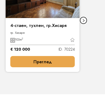
4-стаен, тухлен, гр.Хисаря
гр. Хисаря
2
103
m
€ 120 000
ID: 70224
Преглед