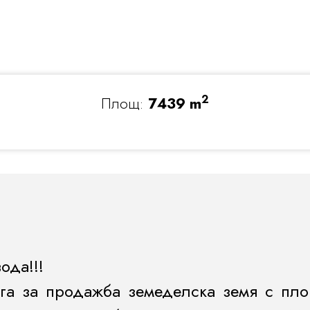
2
Площ:
7439 m
ода!!!
га за продажба земеделска земя с пло