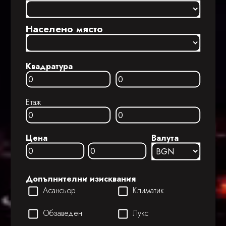
Населено място
Квадратура
Етаж
Цена
Валута
Допълнителни изисквания
Асансьор
Климатик
Обзаведен
Лукс