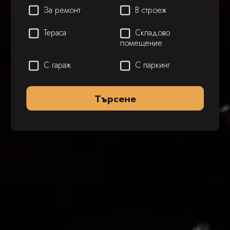
За ремонт
В строеж
Тераса
Складово
помещение
С гараж
С паркинг
Търсене