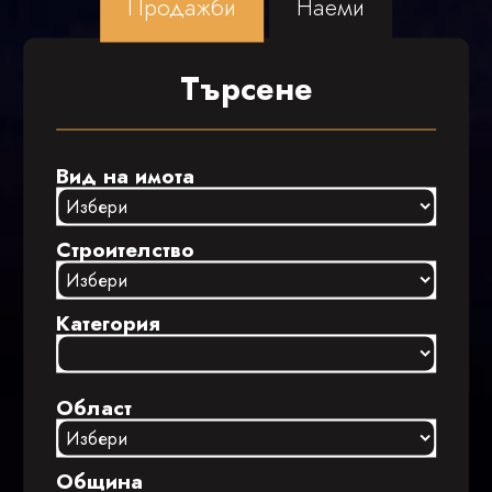
Продажби
Наеми
Търсене
Вид на имота
Строителство
Категория
Област
Община