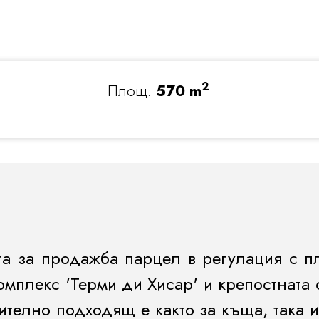
2
Площ:
570 m
га за продажба парцел в регулация с п
омплекс 'Терми ди Хисар' и крепостната 
телно подходящ е както за къща, така 