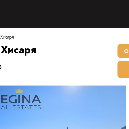
 Хисаря
 Хисаря
О
6