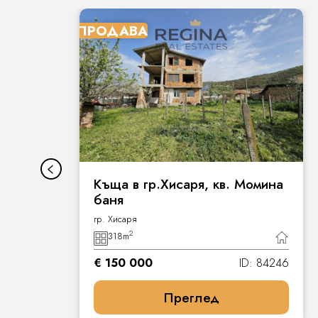
ПРОДАВА
Къща в гр.Хисаря, кв. Момина
баня
гр. Хисаря
2
318
m
7
€ 150 000
ID: 84246
Преглед