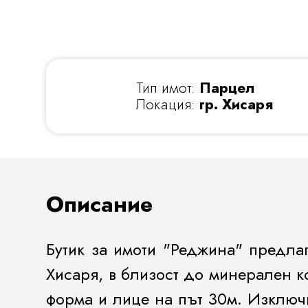
Тип имот:
Парцел
Локация:
гр. Хисаря
Описание
Бутик за имоти "Реджина" предла
Хисаря, в близост до минерален к
форма и лице на път 30м. Изключи