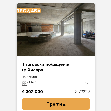
ПРОДАВА
Търговски помещения
гр.Хисаря
гр. Хисаря
2
614
m
€ 307 000
ID: 79229
Преглед