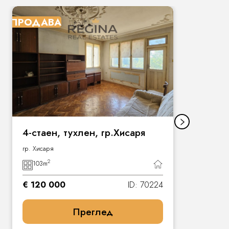
ПРОДАВА
П
4-стаен, тухлен, гр.Хисаря
гр. Хисаря
2
103
m
€ 120 000
ID: 70224
Преглед