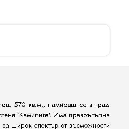
лощ 570 кв.м., намиращ се в град
стена 'Камилите'. Има правоъгълна
и за широк спектър от възможности