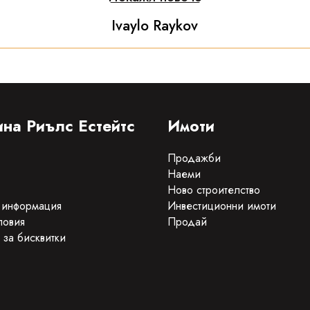
Ivaylo Raykov
на Риълс Естейтс
Имоти
Продажби
Наеми
Ново строителство
 информация
Инвестиционни имоти
ловия
Продай
 за бисквитки