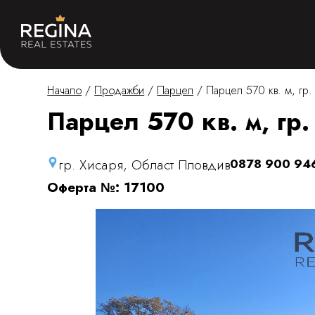
Начало
/
Продажби
/
Парцел
/
Парцел 570 кв. м, гр.
Парцел 570 кв. м, гр.
гр. Хисаря, Област Пловдив
0878 900 94
Оферта №: 17100