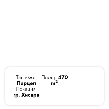
Тип имот:
Площ:
470
2
Парцел
m
Локация:
гр. Хисаря