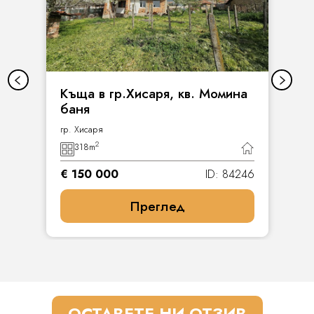
Къща в гр.Хисаря, кв. Момина
баня
гр. Хисаря
2
318
m
€ 150 000
ID: 84246
Преглед