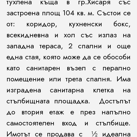
тухлена къща в гр.Хисаря със
застроена площ 104 кв. м. Състои се
от: коридор, кухненски бокс,
всекидневна и хол със излаз на
западна тераса, 2 спални и още
една стая, която може да се обособи
като санитарен възел с перално
помещение или трета спалня. Има
изградена санитарна клетка на
стълбищната площадка. Достъпът
до втория етаж е през напълно
самостоятелен вход и стълбище.
Имотът се продава с ½ идеална