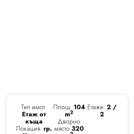
Тип имот:
Площ:
104
Етажи:
2 /
2
Етаж от
m
2
къща
Дворно
Локация:
гр.
място
320
2