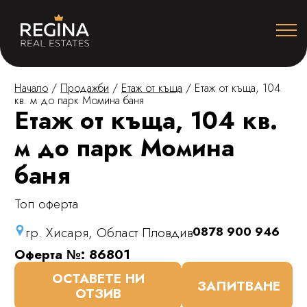
Начало
/
Продажби
/
Етаж от къща
/
Етаж от къща, 104
кв. м до парк Момина баня
Етаж от къща, 104 кв.
м до парк Момина
баня
Топ оферта
гр. Хисаря, Област Пловдив
0878 900 946
Оферта №: 86801
ОСТАВЕТЕ НИ
ЗАПИТВАНЕ
ОТЗИВ