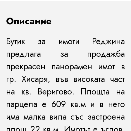
Описание
Бутик за имоти Реджина
предлага за продажба
прекрасен панорамен имот в
гр. Хисаря, във високата част
на кв. Веригово. Площта на
парцела е 609 кв.м и в него
има малка вила със застроена
площ 22 кв.м. Имотът е ъглов,