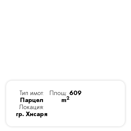
Тип имот:
Площ:
609
2
Парцел
m
Локация:
гр. Хисаря