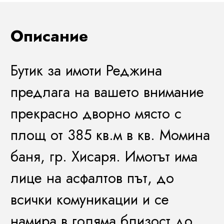
Описание
Бутик за имоти Реджина
предлага на вашето внимание
прекрасно дворно място
с
площ от
385
кв.м
в
кв. Момина
баня, гр. Хисаря.
Имотът има
лице на асфалтов път, до
всички комуникации и се
намира в голяма близост до