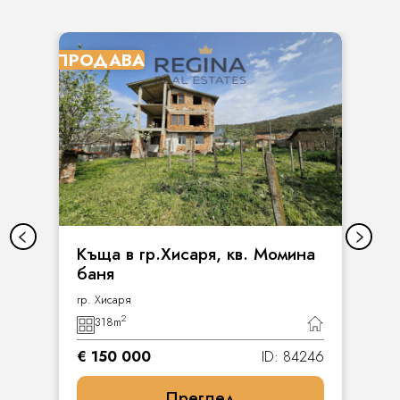
ПРОДАВА
Къща в гр.Хисаря, кв. Момина
баня
гр. Хисаря
2
318
m
€ 150 000
ID: 84246
Преглед