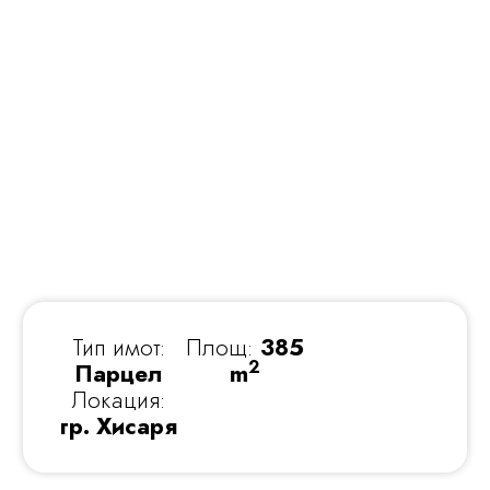
Тип имот:
Площ:
385
2
Парцел
m
Локация:
гр. Хисаря