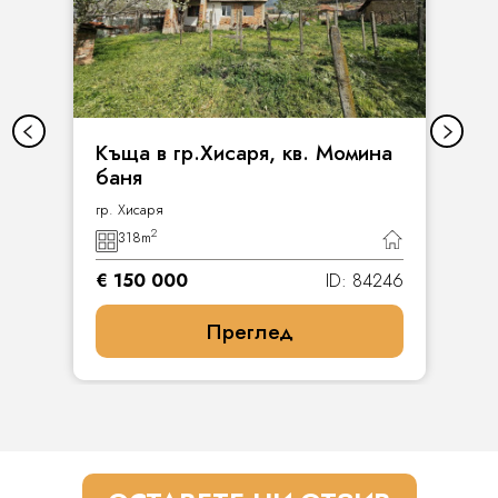
Къща в гр.Хисаря, кв. Момина
баня
гр. Хисаря
2
318
m
€ 150 000
ID: 84246
Преглед