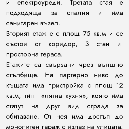
и електроуреди. Третата стая е
подходяща за спалня и има
санитарен възел.
Вторият етаж е с площ 75 кв.м и се
състои от коридор, 3 стаи и
просторна тераса.
Етажите са свързани чрез външно
стълбище. На партерно ниво до
къщата има пристройка с площ 12
кв.м, тип «лятна кухня», която има
статут на друг вид сграда за
обитаване. От нея има достъп до
монолитен гараж с излаз на улицата.