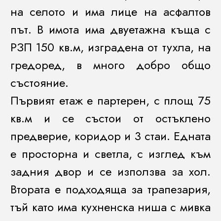
на селото и има лице на асфалтов
път. В имота има двуетажна къща с
РЗП 150 кв.м, изградена от тухла, на
гредоред, в много добро общо
състояние.
Първият етаж е партерен, с площ 75
кв.м и се състои от остъклено
предверие, коридор и 3 стаи. Едната
е просторна и светла, с изглед към
задния двор и се използва за хол.
Втората е подходяща за трапезария,
тъй като има кухненска ниша с мивка