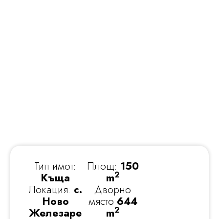
Тип имот:
Площ:
150
2
Къща
m
Локация:
с.
Дворно
Ново
място
644
2
Железаре
m