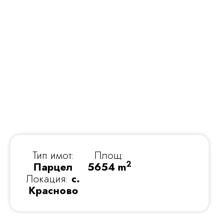
Тип имот:
Площ:
2
Парцел
5654 m
Локация:
с.
Красново