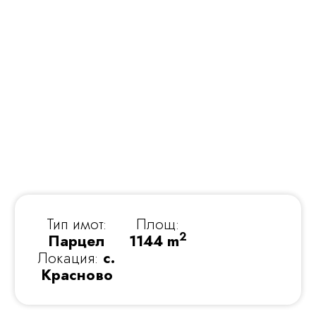
Тип имот:
Площ:
2
Парцел
1144 m
Локация:
с.
Красново