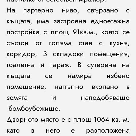
На партерно ниво, свързано с
къщата, има застроена едноетажна
постройка с площ 91кв.м., която се
състои от голяма стая с кухня,
коридор, 3 складови помещения,
тоалетна и гараж. В сутерена на
къщата се намира избено
помещение, напълно вкопано в
земята и наподобяващо
бомбоубежище.
Дворното място е с площ 1064 кв. м.
като в него е разположена