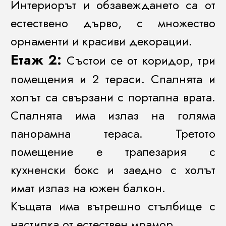
Интериорът и обзавеждането са от
естествено дърво, с множество
орнаменти и красиви декорации.
Етаж 2:
Състои се от коридор, три
помещения и 2 тераси. Спалнята и
холът са свързани с портална врата.
Спалнята има излаз на голяма
панорамна тераса. Третото
помещение е трапезария с
кухненски бокс и заедно с холът
имат излаз на южен балкон.
Къщата има вътрешно стълбище с
настилка от естествен мрамор.