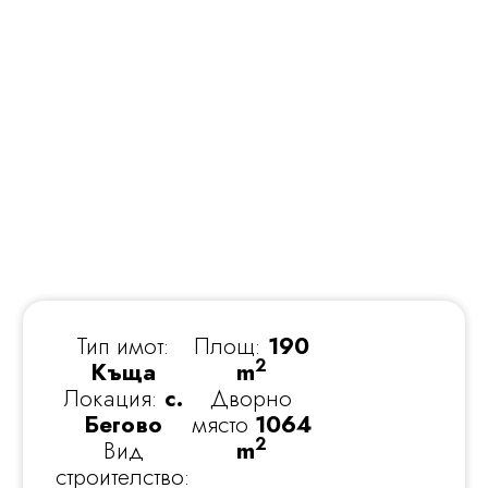
Тип имот:
Площ:
190
2
Къща
m
Локация:
с.
Дворно
Бегово
място
1064
2
Вид
m
строителство: