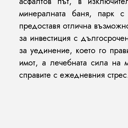
асфалтов път, в изключит
минералната баня, парк 
предоставя отлична възможно
за инвестиция с дългосрочен
за уединение, което го пра
имот, а лечебната сила на 
справите с ежедневния стрес