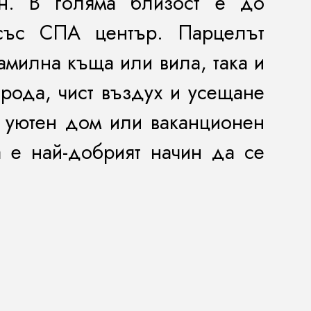
он. В голяма близост е до
със СПА център. Парцелът
амилна къща или вила, така и
ирода, чист въздух и усещане
а уютен дом или ваканционен
а е най-добрият начин да се