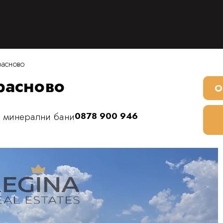
расново
расново
О
и минерални бани
0878 900 946