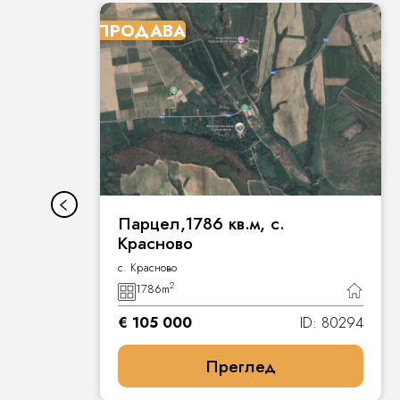
ПРОДАВА
Парцел,1786 кв.м, с.
Красново
с. Красново
2
1786
m
4
€ 105 000
ID: 80294
Преглед