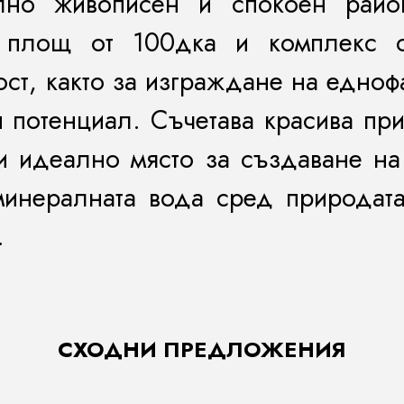
елно живописен и спокоен рай
с площ от 100дка и комплекс 
ст, както за изграждане на едноф
 потенциал. Съчетава красива пр
ви идеално място за създаване н
минералната вода сред природат
.
СХОДНИ ПРЕДЛОЖЕНИЯ