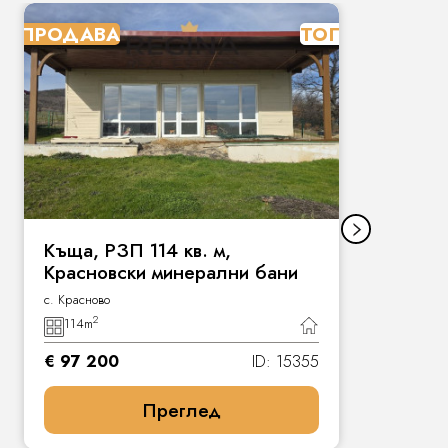
ПРОДАВА
ТОП
П
Къща, РЗП 114 кв. м,
Красновски минерални бани
с. Красново
2
114
m
€ 97 200
ID: 15355
Преглед