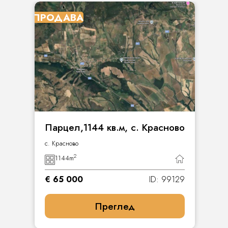
ПРОДАВА
Парцел,1144 кв.м, с. Красново
с. Красново
2
1144
m
€ 65 000
ID: 99129
Преглед