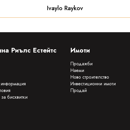
Ivaylo Raykov
на Риълс Естейтс
Имоти
Продажби
Наеми
Ново строителство
 информация
Инвестиционни имоти
ловия
Продай
 за бисквитки