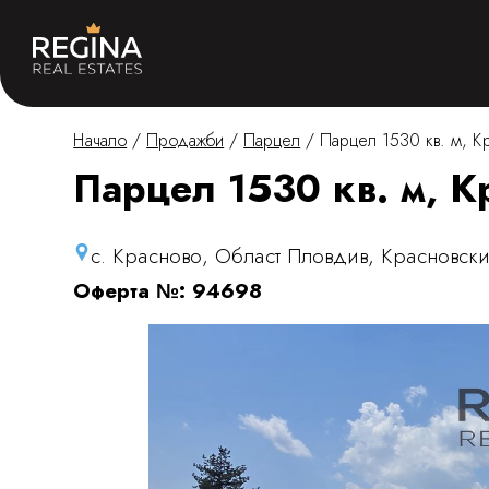
Начало
/
Продажби
/
Парцел
/
Парцел 1530 кв. м, К
Парцел 1530 кв. м, К
с. Красново, Област Пловдив, Красновск
Оферта №: 94698