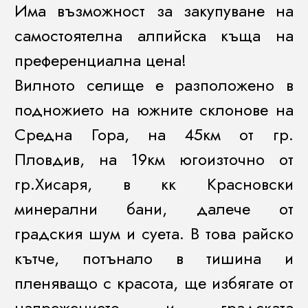
Има възможност за закупуване на
самостоятелна алпийска къща на
преференциална цена!
Вилното селище е разположено в
подножието на южните склонове на
Средна Гора, на 45км от гр.
Пловдив, на 19км югоизточно от
гр.Хисаря, в кк Красновски
минерални бани, далече от
градския шум и суета. В това райско
кътче, потънало в тишина и
пленяващо с красота, ще избягате от
напрежението и градската