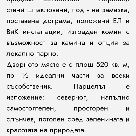
стени шпакловани, под - на замазка,
поставена дограма, положени ЕЛ и
ВиК инсталации, изграден комин с
възможност за камина и опция за
локално парно.
Дворното място е с площ 520 кв. м,
по ½ идеални части за всеки
съсобственик. Парцелът е
изложение: север-юг, напълно
самостоятелен, просторен и
слънчев, потопен сред зеленината и
красотата на природата.