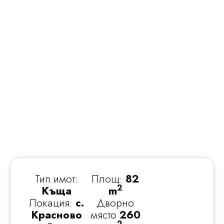
Тип имот:
Площ:
82
2
Къща
m
Локация:
с.
Дворно
Красново
място
260
2