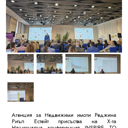
Агенция за Недвижими имоти Реджина
Риъл Естейт присъства на X-та
Национална конференция INSPIRE TO