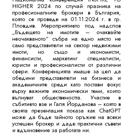
HIGHER 2024 по случай празника на
професионалните брокери в България,
която се проведе на 01.11.2024 г. в гр.
Пловдив. Мероприятието под надслов
„Бъдещето на имотите – очаквайте
неочакваното“ събра на едно място не
само представители на сектор недвижими
имоти, но също и икономисти,
финансисти, маркетинг специалисти,
юристи и професионалисти от различни
сфери. Kонференцията имаше за цел да
обедини представители на бизнеса и
академичните среди като постави фокус
върху важните икономически теми, които
вълнуват обществеността. Участие в
събитието взе и Галя Йорданова – която в
своята презентация показа как ChatGPT
може да бъде тайното оръжие на всеки
успешен брокер и даде практични съвети
и вдъхновение за работата ни.