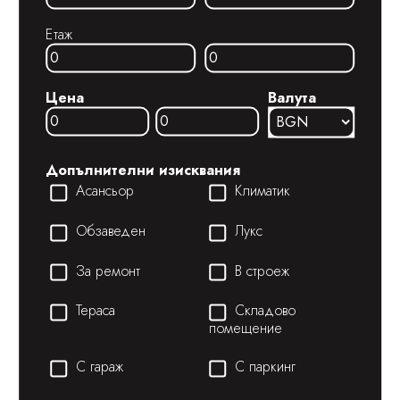
Етаж
Цена
Валута
Допълнителни изисквания
Асансьор
Климатик
Обзаведен
Лукс
За ремонт
В строеж
Тераса
Складово
помещение
С гараж
С паркинг