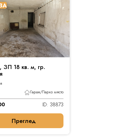
ВА
 ЗП 18 кв. м, гр.
я
ря
Гараж/Парко място
00
ID: 38873
Преглед