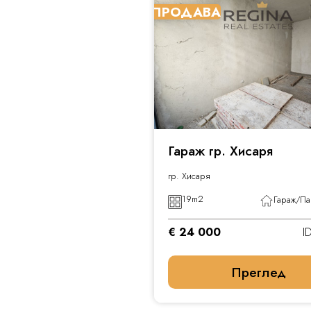
ПРОДАВА
Гараж гр. Хисаря
гр. Хисаря
19
m2
Гараж/Па
€ 24 000
I
Преглед