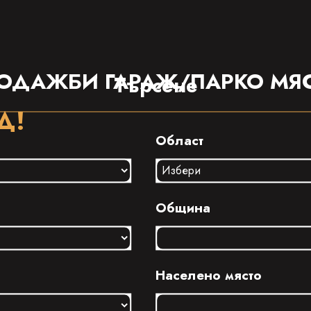
Продажби
Наеми
ОДАЖБИ ГАРАЖ/ПАРКО МЯ
Търсене
Д!
Област
Община
Населено място