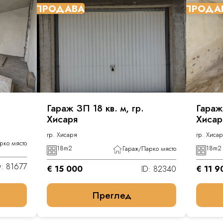
ПРОДАВА
ПРОДА
Гараж ЗП 18 кв. м, гр.
Гараж,
Хисаря
Хисар
гр. Хисаря
гр. Хиса
рко място
18
m2
18
m2
Гараж/Парко място
D: 81677
€ 15 000
ID: 82340
€ 11 9
Преглед