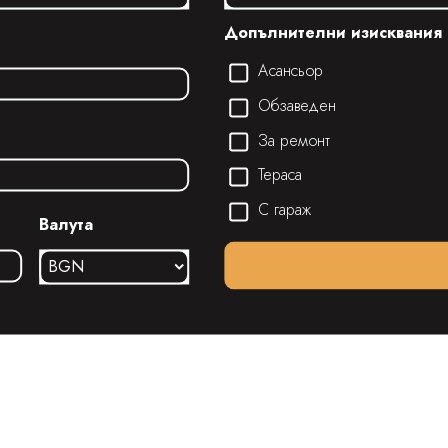
Допълнителни изисквания
Асансьор
Обзаведен
За ремонт
Тераса
С гараж
Валута