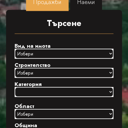
Продажби
Наеми
Търсене
Вид на имота
Строителство
Категория
Област
Община