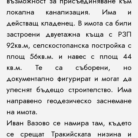
възможност за присъединяване към
локална канализация. Има и
действащ кладенец. В имота са били
застроени двуетажна къща с РЗП
92кв.м, селскостопанска постройка с
площ 56кв.м. и навес с площ 44
кв.м. Те са съборени, но
документално фигурират и могат да
улеснят бъдещо строителство. Има
направено геодезическо заснемане
на имота.
Иван Вазово се намира там, където
се срещат Тракийската низина и