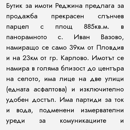
Бутик за имоти Реджина предлага за
продажба прекрасен слънчев
парцел с площ 885кв.м. в
панорамното с. Иван Вазово,
намиращо се само 39км от Пловдив
и на 23км от гр. Карлово. Имотът се
намира в голяма близост до центъра
на селото, има лице на две улици
(едната асфалтова) и изключително
удобен достъп. Има партиди за ток
и вода, подменени измервателни
уреди за комуникациите и