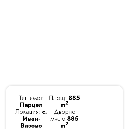
Тип имот:
Площ:
885
2
Парцел
m
Локация:
с.
Дворно
Иван-
място
885
2
Вазово
m