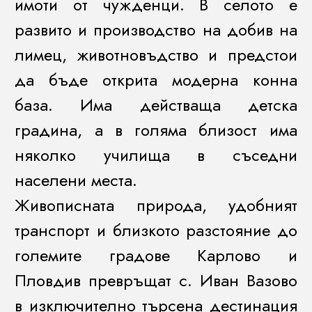
имоти от чужденци. В селото е
развито и производство на добив на
лимец, животновъдство и предстои
да бъде открита модерна конна
база. Има действаща детска
градина, а в голяма близост има
няколко училища в съседни
населени места.
Живописната природа, удобният
транспорт и близкото разстояние до
големите градове Карлово и
Пловдив превръщат с. Иван Вазово
в изключително търсена дестинация