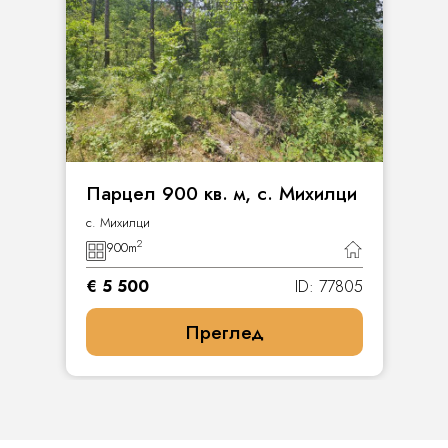
Парцел 900 кв. м, с. Михилци
с. Михилци
2
900
m
€ 5 500
ID: 77805
Преглед