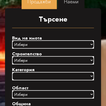
Продажби
Наеми
Търсене
Вид на имота
Строителство
Категория
Област
Община