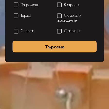
За ремонт
В строеж
Тераса
Складово
помещение
С гараж
С паркинг
Търсене