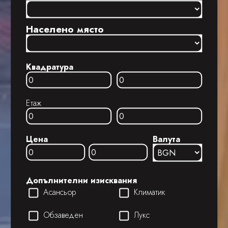
Населено място
Квадратура
Етаж
Цена
Валута
Допълнителни изисквания
Асансьор
Климатик
Обзаведен
Лукс