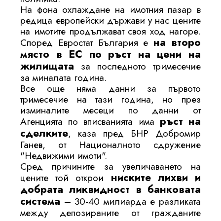
На фона охлаждане на имотния пазар в
редица европейски държави у нас цените
на имотите продължават своя ход нагоре.
на второ
Според Евростат България е
място в ЕС по ръст на цени на
жилищата
за последното тримесечие
за миналата година.
Все още няма данни за първото
тримесечие на тази година, но през
изминалите месеци по данни от
ръст на
Агенцията по вписванията има
сделките
, каза пред БНР Добромир
Ганев, от Националното сдружение
"Недвижими имоти".
Сред причините за увеличаването на
ниските лихви и
цените той открои
добрата ликвидност в банковата
система
– 30-40 милиарда е разликата
между депозираните от гражданите