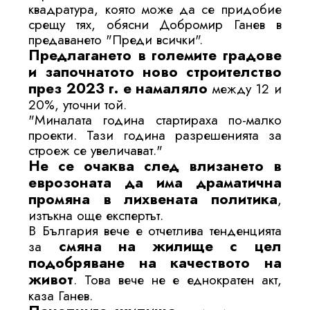
квадратура, която може да се придобие
срещу тях, обясни Добромир Ганев в
предаването "Преди всички".
Предлагането в големите градове
и започнатото ново строителство
през 2023 г. е намаляло
между 12 и
20%, уточни той.
"Миналата година стартираха по-малко
проекти. Тази година разрешенията за
строеж се увеличават."
Не се очаква след влизането в
еврозоната да има драматична
промяна в лихвената политика
,
изтъкна още експертът.
В България вече е отчетлива тенденцията
смяна на жилище с цел
за
подобряване на качеството на
живот
. Това вече не е еднократен акт,
каза Ганев.