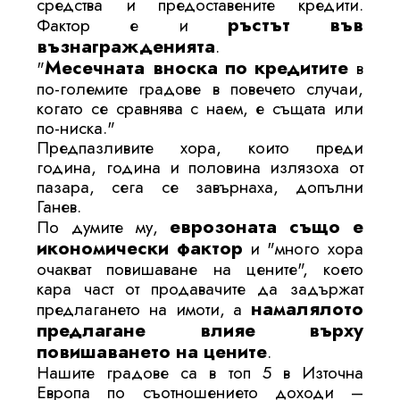
средства и предоставените кредити.
ръстът във
Фактор е и
възнагражденията
.
Месечната вноска по кредитите
"
в
по-големите градове в повечето случаи,
когато се сравнява с наем, е същата или
по-ниска."
Предпазливите хора, които преди
година, година и половина излязоха от
пазара, сега се завърнаха, допълни
Ганев.
еврозоната също е
По думите му,
икономически фактор
и "много хора
очакват повишаване на цените", което
кара част от продавачите да задържат
намалялото
предлагането на имоти, а
предлагане влияе върху
повишаването на цените
.
Нашите градове са в топ 5 в Източна
Европа по съотношението доходи –