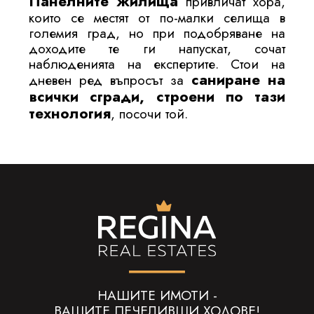
Панелните жилища
привличат хора,
които се местят от по-малки селища в
големия град, но при подобряване на
доходите те ги напускат, сочат
наблюденията на експертите. Стои на
саниране на
дневен ред въпросът за
всички сгради, строени по тази
технология
, посочи той.
НАШИТЕ ИМОТИ -
ВАШИТЕ ПЕЧЕЛИВШИ ХОДОВЕ!