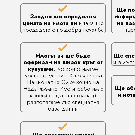
Ще по
Заедно ще определим
информ
цената на имота ви
и така ще
на па
продадете с по-добра печалба
тър
Имотът ви ще бъде
Ще спе
офериран на широк кръг от
и в дъл
купувачи
, до които имаме
достъп само ние. Като член на
Национално Сдружение на
Ще об
Недвижимите Имоти работим с
и нот
колеги от цялата страна и
разполагаме със специална
база данни
Ще подготвим всички