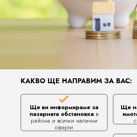
КАКВО ЩЕ НАПРАВИМ ЗА ВАС:
Ще ви информираме за
Ще н
пазарната обстановка
в
имот
района и всички налични
с
оферти