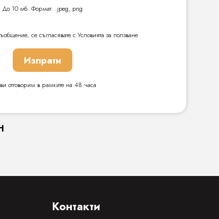
До 10 мб. Формат: .jpeg,.png
ъобщение, се съгласявате с Условията за ползване
Изпрати
ви отговорим в рамките на 48 часа
Н
.
Контакти