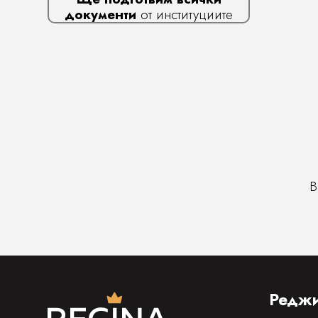
документи
от институциите
В
Реджи