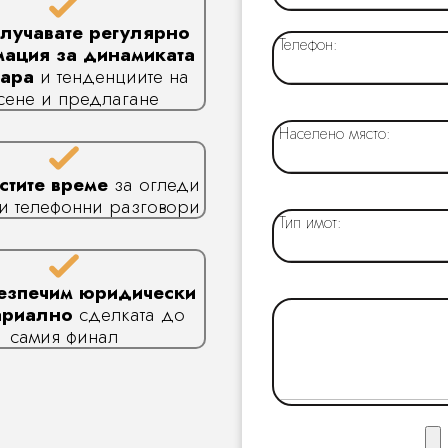
лучавате регулярно
Телефон:
ация за динамиката
зара
и тенденциите на
сене и предлагане
Населено място:
стите време
за огледи
ги телефонни разговори
Тип имот:
езпечим юридически
ариално
сделката до
самия финал