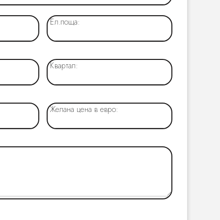
Ел.поща:
Квартал:
Желана цена в евро: