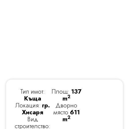
Тип имот:
Площ:
137
2
Къща
m
Локация:
гр.
Дворно
Хисаря
място
611
2
Вид
m
строителство: