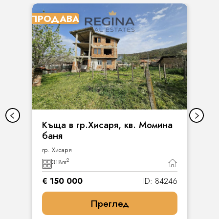
ПРОДАВА
Къща в гр.Хисаря, кв. Момина
баня
гр. Хисаря
2
318
m
€ 150 000
ID: 84246
Преглед