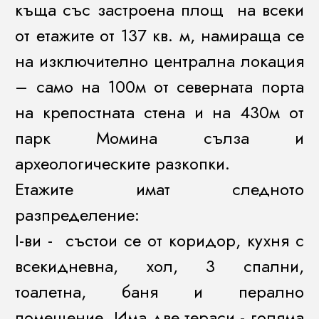
къща със застроена площ на всеки
от етажите от 137 кв. м, намираща се
на изключително централна локация
– само на 100м от северната порта
на крепостната стена и на 430м от
парк Момина сълза и
археологическите разкопки.
Етажите имат следното
разпределение:
I-ви - състои се от коридор, кухня с
всекидневна, хол, 3 спални,
тоалетна, баня и перално
помещение. Има две тераси - голяма