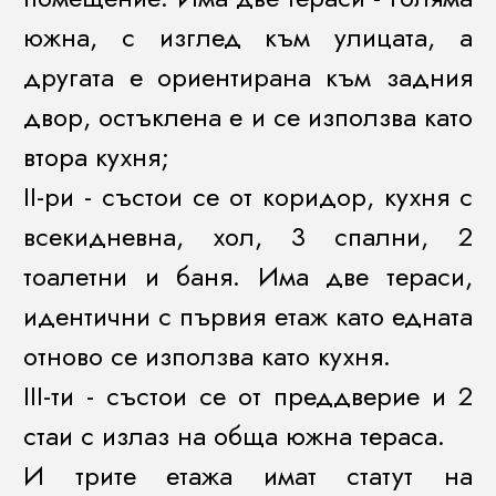
южна, с изглед към улицата, а
другата е ориентирана към задния
двор, остъклена е и се използва като
втора кухня;
II-ри - състои се от коридор, кухня с
всекидневна, хол, 3 спални, 2
тоалетни и баня. Има две тераси,
идентични с първия етаж като едната
отново се използва като кухня.
III-ти - състои се от преддверие и 2
стаи с излаз на обща южна тераса.
И трите етажа имат статут на