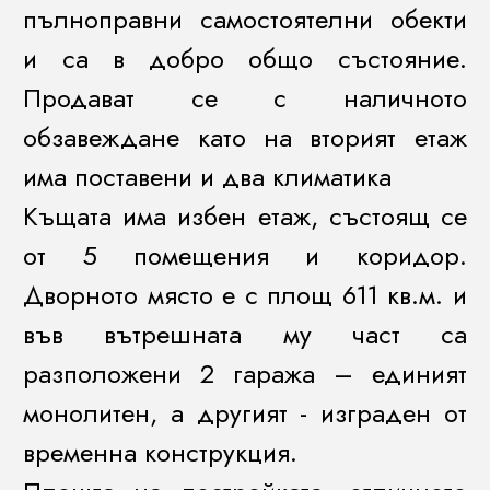
пълноправни самостоятелни обекти
и са в добро общо състояние.
Продават се с наличното
обзавеждане като на вторият етаж
има поставени и два климатика
Къщата има избен етаж, състоящ се
от 5 помещения и коридор.
Дворното място е с площ 611 кв.м. и
във вътрешната му част са
разположени 2 гаража – единият
монолитен, а другият - изграден от
временна конструкция.