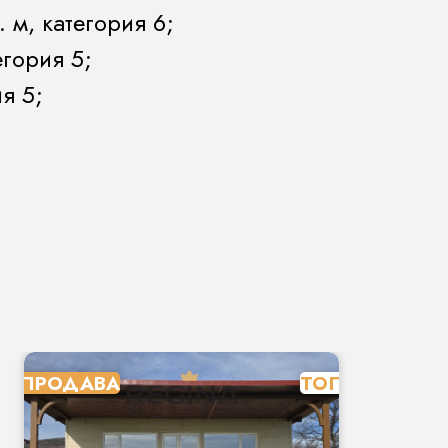
 м, категория 6;
егория 5;
я 5;
ПРОДАВА
ТОП
П