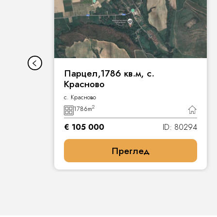
Парцел,1786 кв.м, с.
Красново
с. Красново
2
1786
m
4
€ 105 000
ID: 80294
Преглед