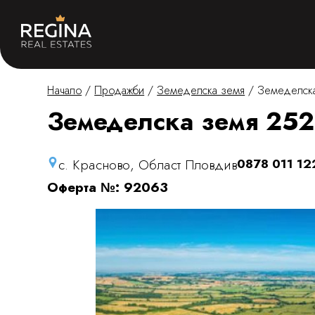
Начало
/
Продажби
/
Земеделска земя
/
Земеделска
Земеделска земя 2529
с. Красново, Област Пловдив
0878 011 12
Оферта №: 92063