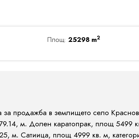
2
Площ:
25298 m
а за продажба в землището село Краснов
9.14, м. Долен каратопрак, площ 5499 кв
25, м. Сатиица, площ 4999 кв. м, категор