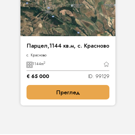
Парцел,1144 кв.м, с. Красново
с. Красново
2
1144
m
€ 65 000
ID: 99129
Преглед