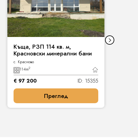
Къща, РЗП 114 кв. м,
Красновски минерални бани
с. Красново
2
114
m
€ 97 200
ID: 15355
Преглед