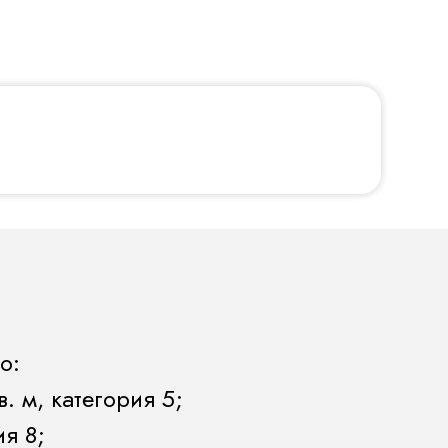
о:
. м, категория 5;
ия 8;