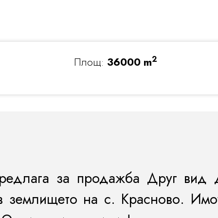
2
Площ:
36000 m
предлага за продажба Друг вид 
в землището на с. Красново. Имо