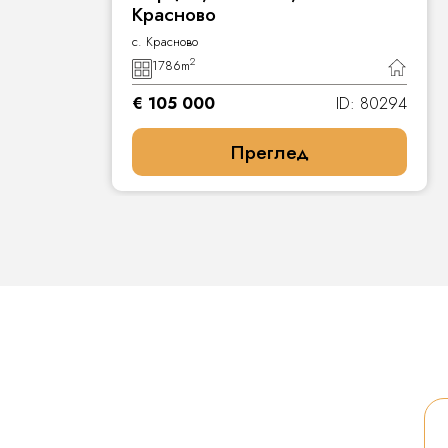
Красново
с. Красново
2
1786
m
4
€ 105 000
ID: 80294
Преглед