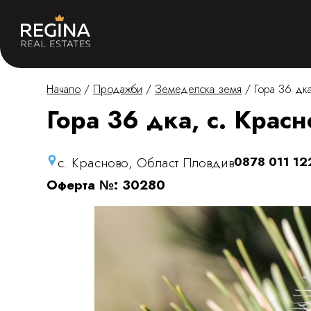
Начало
/
Продажби
/
Земеделска земя
/
Гора 36 дка
Гора 36 дка, с. Крас
с. Красново, Област Пловдив
0878 011 12
Оферта №: 30280