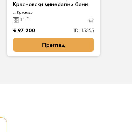
Красновски минерални бани
с. Красново
2
114
m
€ 97 200
ID: 15355
Преглед