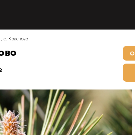
, с. Красново
ново
О
2