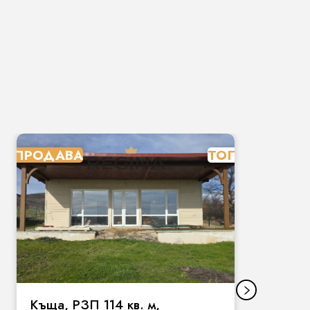
ПРОДАВА
ТОП
П
Къща, РЗП 114 кв. м,