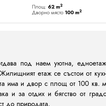
2
Площ:
62 m
2
Дворно място
100 m
отдава под наем уютна, едноета
 Жилищният етаж се състои от кух
та има и двор с площ от 100 кв. 
ка и за отдих и бягство от градс
ст до природата.