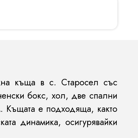
жна къща в с. Старосел със
ненски бокс, хол, две спални
м. Къщата е подходяща, както
ката динамика, осигурявайки