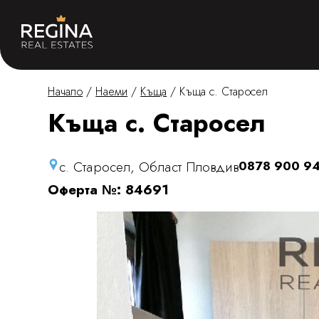
Начало
/
Наеми
/
Къща
/
Къща с. Старосел
Къща с. Старосел
с. Старосел, Област Пловдив
0878 900 9
Оферта №: 84691