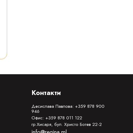
Контакти
Десислава Павлова: +359 878 900
946
Офис: +359 878 011 122
гр.Хисаря, бул. Христо Ботев 22-2
info@regina.ml