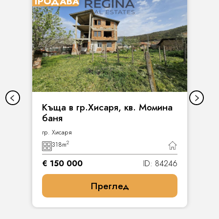
ПРОДАВА
Къща в гр.Хисаря, кв. Момина
баня
гр. Хисаря
2
318
m
€ 150 000
ID: 84246
Преглед