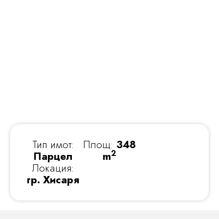
Тип имот:
Площ:
348
2
Парцел
m
Локация:
гр. Хисаря