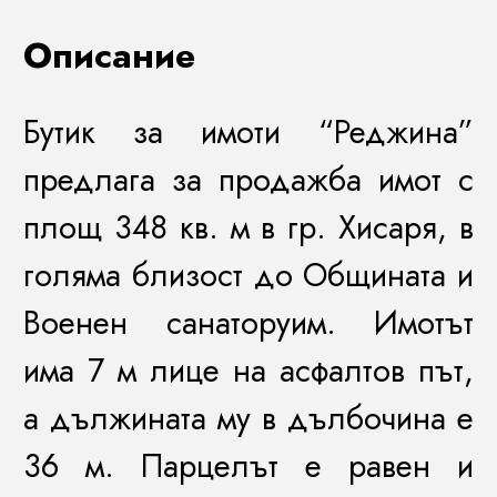
Описание
Бутик за имоти “Реджина”
предлага за продажба имот с
площ 348 кв. м в гр. Хисаря, в
голяма близост до Общината и
Военен санаторуим. Имотът
има 7 м лице на асфалтов път,
а дължината му в дълбочина е
36 м. Парцелът е равен и