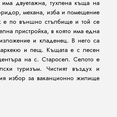
 има двуетажна, тухлена къща на
коридор, механа, изба и помещение
ж е по външно стълбище и той се
елна пристройка, в която има една
 изложение и кладенец. В него са
 баркекю и пещ. Къщата е с лесен
центъра на с. Старосел. Селото е
лски туризъм. Чистият въздух и
тния избор за ваканционно жилище