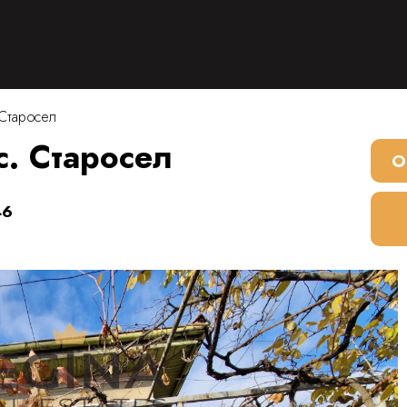
 Старосел
с. Старосел
О
46