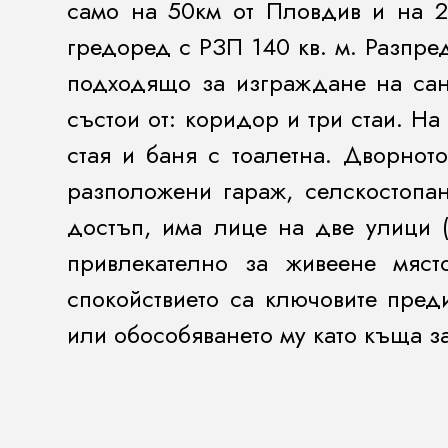
само на 50км от Пловдив и на 2
гредоред с РЗП 140 кв. м. Разпре
подходящо за изграждане на сан
състои от: коридор и три стаи. Н
стая и баня с тоалетна. Дворнот
разположени гараж, селскостопан
достъп, има лице на две улици (
привлекателно за живеене мяст
спокойствието са ключовите пред
или обособяването му като къща за