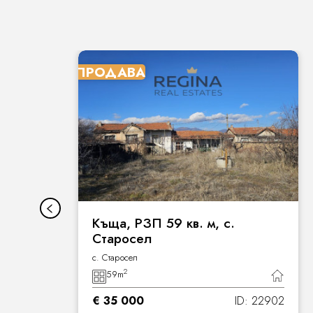
ПРОДАВА
Къща, РЗП 59 кв. м, с.
Старосел
с. Старосел
2
59
m
0
€ 35 000
ID: 22902