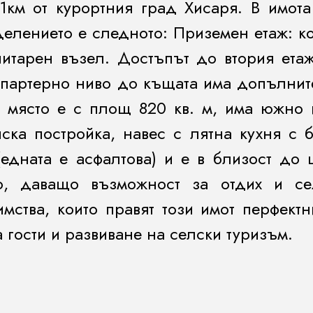
1км от курортния град Хисаря. В имота
делението е следното: Приземен етаж: 
итарен възел. Достъпът до втория ета
а партерно ниво до къщата има допълнит
о място е с площ 820 кв. м, има южно
ска постройка, навес с лятна кухня с
едната е асфалтова) и е в близост до 
о, даващо възможност за отдих и се
имства, които правят този имот перфек
 гости и развиване на селски туризъм.