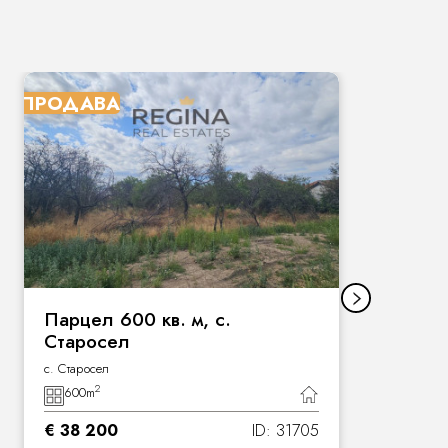
ПРОДАВА
П
Парцел 600 кв. м, с.
Старосел
с. Старосел
2
600
m
€ 38 200
ID: 31705