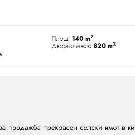
2
Площ:
140 m
2
Дворно място
820 m
д
за продажба прекрасен селски имот в к