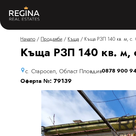
Начало
/
Продажби
/
Къща
/
Къща РЗП 140 кв. м, с.
Къща РЗП 140 кв. м, 
с. Старосел, Област Пловдив
0878 900 9
Оферта №: 79139