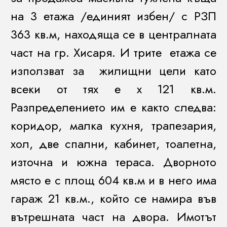
на 3 етажа /единият избен/ с РЗП
363 кв.м, находяща се в централната
част на гр. Хисаря. И трите етажа се
използват за жилищни цели като
всеки от тях е х 121 кв.м.
Разпределението им е както следва:
коридор, малка кухня, трапезария,
хол, две спални, кабинет, тоалетна,
източна и южна тераса. Дворното
място е с площ 604 кв.м и в него има
гараж 21 кв.м., който се намира във
вътрешната част на двора. Имотът