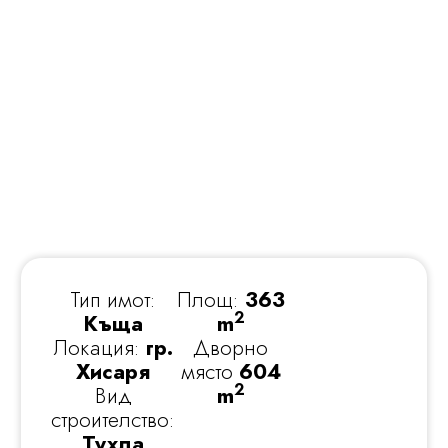
Тип имот:
Площ:
363
2
Къща
m
Локация:
гр.
Дворно
Хисаря
място
604
2
Вид
m
строителство:
Тухла