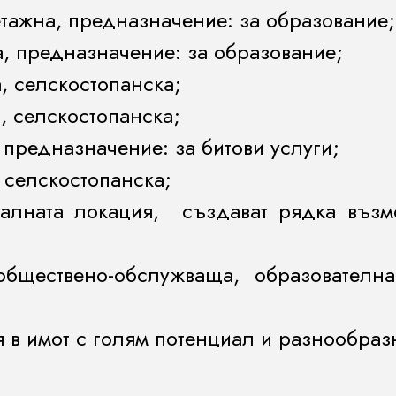
етажна, предназначение: за образование;
а, предназначение: за образование;
а, селскостопанска;
а, селскостопанска;
, предназначение: за битови услуги;
, селскостопанска;
алната локация, създават рядка възм
ществено-обслужваща, образователна
 в имот с голям потенциал и разнообраз