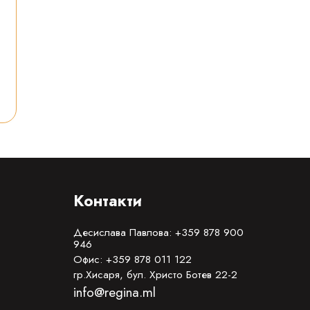
Контакти
Десислава Павлова: +359 878 900
946
Офис: +359 878 011 122
гр.Хисаря, бул. Христо Ботев 22-2
info@regina.ml