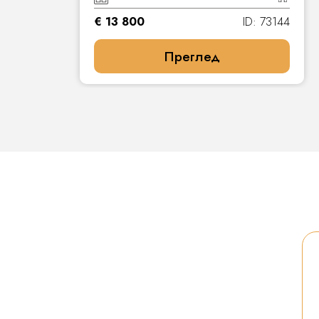
8
€ 13 800
ID: 73144
Преглед