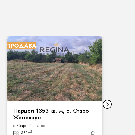
ПРОДАВА
П
Парцел 1353 кв. м, с. Старо
Железаре
с. Старо Железаре
2
1353
m