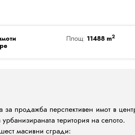
2
имоти
Площ:
11488 m
аре
а за продажба перспективен имот в цент
 в урбанизираната територия на селото.
шест масивни сгради: