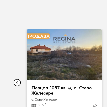
ПРОДАВА
Парцел 1057 кв. м, с. Старо
Железаре
с. Старо Железаре
2
1057
m