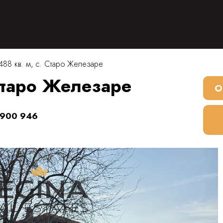
488 кв. м, с. Старо Железаре
 Старо Железаре
О
 900 946