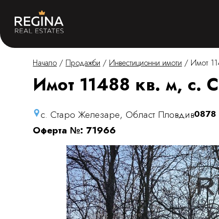
Начало
/
Продажби
/
Инвестиционни имоти
/
Имот 11
Имот 11488 кв. м, с.
с. Старо Железаре, Област Пловдив
0878
Оферта №: 71966