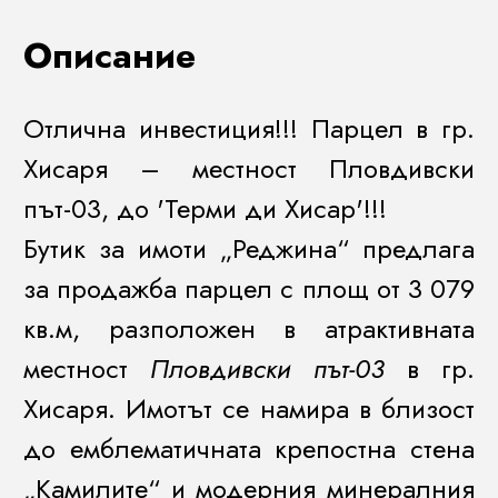
Описание
Отлична инвестиция!!! Парцел в гр.
Хисаря – местност Пловдивски
път-03, до 'Терми ди Хисар'!!!
Бутик за имоти „Реджина“ предлага
за продажба парцел с площ от 3 079
кв.м, разположен в атрактивната
местност
Пловдивски път-03
в гр.
Хисаря. Имотът се намира в близост
до емблематичната крепостна стена
„Камилите“ и модерния минералния