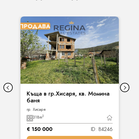
ПРОДАВА
Къща в гр.Хисаря, кв. Момина
баня
гр. Хисаря
2
318
m
€ 150 000
ID: 84246