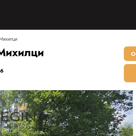
 Михилци
 Михилци
О
46