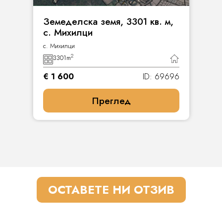
Земеделска земя, 3301 кв. м,
с. Михилци
с. Михилци
2
3301
m
€ 1 600
ID: 69696
Преглед
ОСТАВЕТЕ НИ ОТЗИВ