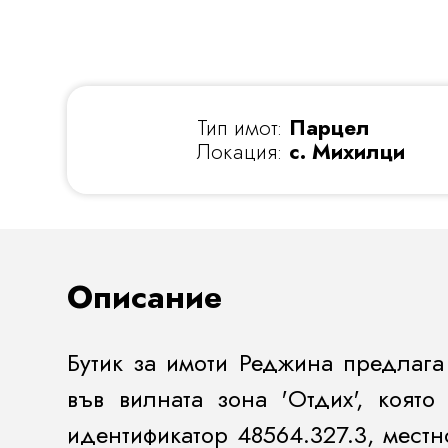
Тип имот:
Парцел
Локация:
с. Михилци
Описание
Бутик за имоти Реджина предлага
във вилната зона 'Отдих', коят
идентификатор 48564.327.3, мест