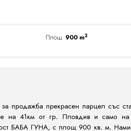
2
Площ:
900 m
 за продажба прекрасен парцел със ст
о е на 41км от гр. Пловдив и само на
ност БАБА ГУНА, с площ 900 кв. м. Нами