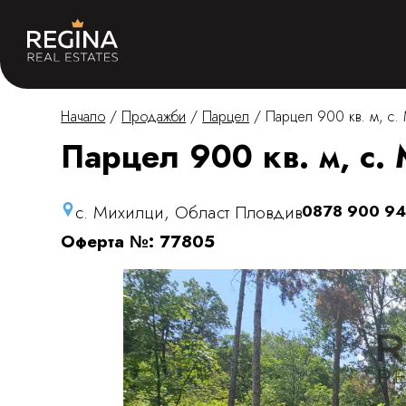
Начало
/
Продажби
/
Парцел
/
Парцел 900 кв. м, с.
Парцел 900 кв. м, с.
с. Михилци, Област Пловдив
0878 900 9
Оферта №: 77805