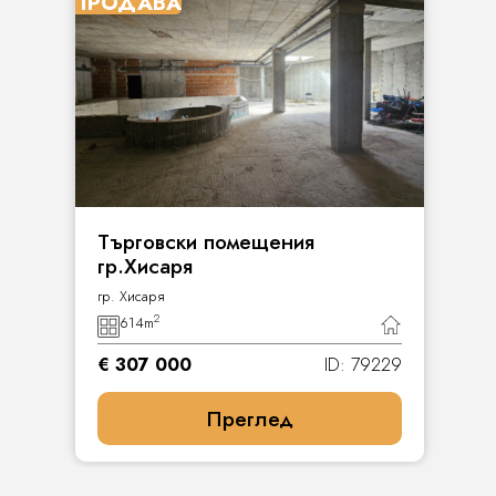
ПРОДАВА
Търговски помещения
гр.Хисаря
гр. Хисаря
2
614
m
€ 307 000
ID: 79229
Преглед