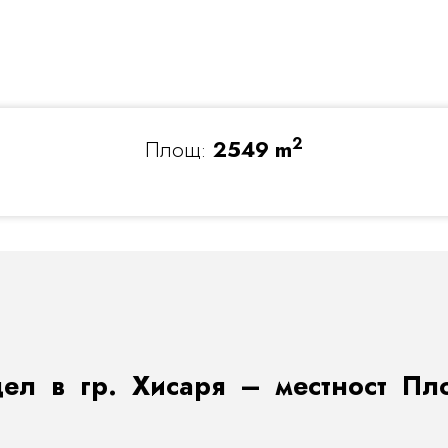
2
Площ:
2549 m
цел в гр. Хисаря – местност Пл