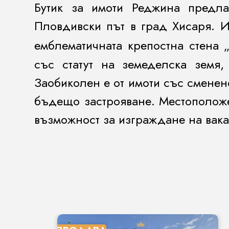
Бутик за имоти Реджина предл
Пловдивски път в град Хисаря. 
емблематичната крепостна стена 
със статут на земеделска земя
Заобиколен е от имоти със сменен
бъдещо застрояване. Местоположе
възможност за изграждане на вака