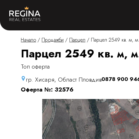
Начало
/
Продажби
/
Парцел
/
Парцел 2549 кв. м, м
Парцел 2549 кв. м, м
Топ оферта
гр. Хисаря, Област Пловдив
0878 900 94
Оферта №: 32576