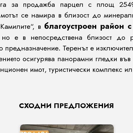
ага за продажба парцел с площ 2549 
Имотът се намира в близост до минерал
благоустроен район с
„Камилите“, в
, но е в непосредствена близост до р
о предназначение. Теренът е изключител
нието осигурява панорамни гледки във 
нционен имот, туристически комплекс ил
СХОДНИ ПРЕДЛОЖЕНИЯ