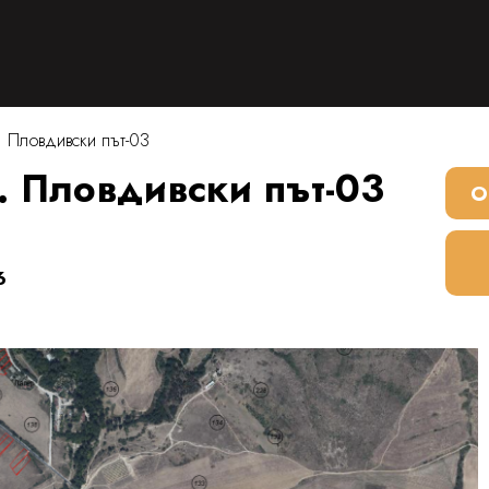
. Пловдивски път-03
. Пловдивски път-03
О
6