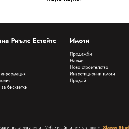
на Риълс Естейтс
Имоти
Продажби
Наеми
Ново строителство
 информация
Инвестиционни имоти
ловия
Продай
 за бисквитки
сички права запазени | Уеб дизайн и поддръжка от
Slavov Stud