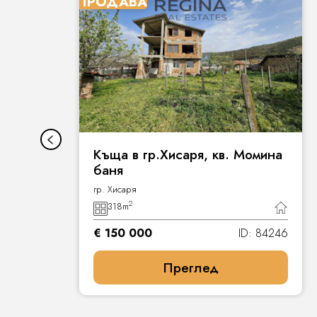
ПРОДАВА
Къща в гр.Хисаря, кв. Момина
баня
гр. Хисаря
2
318
m
7
€ 150 000
ID: 84246
Преглед