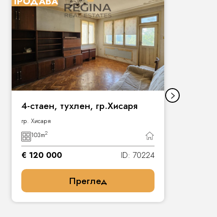
ПРОДАВА
П
4-стаен, тухлен, гр.Хисаря
гр. Хисаря
2
103
m
€ 120 000
ID: 70224
Преглед