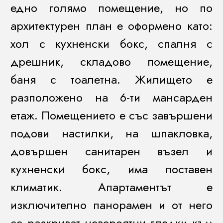
едно голямо помещение, но по
архитектурен план е оформено като:
хол с кухненски бокс, спалня с
дрешник, складово помещение,
баня с тоалетна. Жилището е
разположено на 6-ти мансарден
етаж. Помещението е със завършени
подови настилки, на шпакловка,
довършен санитарен възел и
кухненски бокс, има поставен
климатик. Апартаментът е
изключително панорамен и от него
се разкриват невероятни гледки към