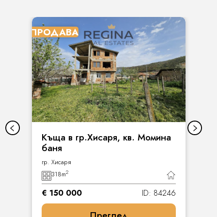
ПРОДАВА
Къща в гр.Хисаря, кв. Момина
баня
гр. Хисаря
2
318
m
€ 150 000
ID: 84246
Преглед