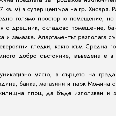
07 кв. м) в супер центъра на гр. Хисаря.
 едно голямо просторно помещение, но
лня с дрешник, складово помещение, ба
а и замазка. Апартаментът разполага съ
невероятни гледки, както към Средна го
 много добро състояние, въведена е в 
уникативно място, в сърцето на града
адина, банка, магазини и парк Момина 
жилищна площ да бъде използван и за