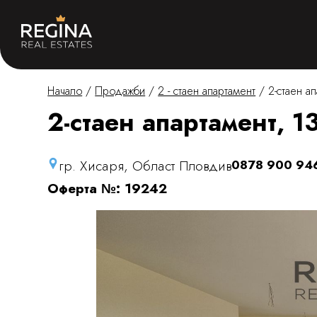
Начало
/
Продажби
/
2 - стаен апартамент
/
2-стаен ап
2-стаен апартамент, 13
гр. Хисаря, Област Пловдив
0878 900 94
Оферта №: 19242