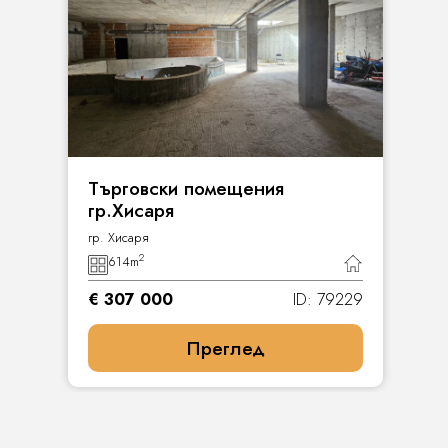
Търговски помещения
гр.Хисаря
гр. Хисаря
2
614
m
€ 307 000
ID: 79229
Преглед