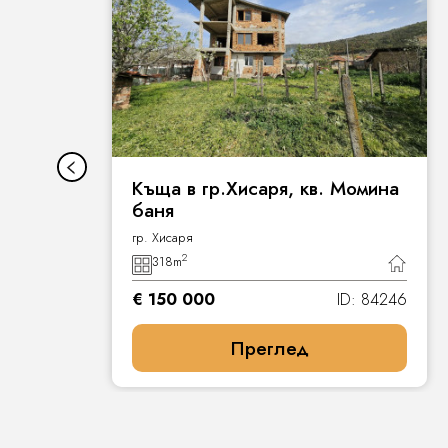
Къща в гр.Хисаря, кв. Момина
баня
гр. Хисаря
2
318
m
7
€ 150 000
ID: 84246
Преглед