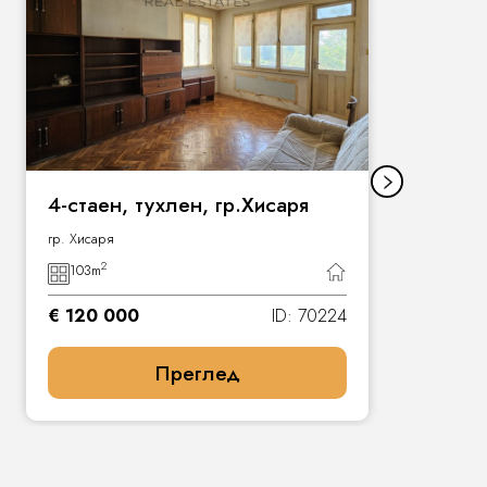
4-стаен, тухлен, гр.Хисаря
гр. Хисаря
2
103
m
€ 120 000
ID: 70224
Преглед