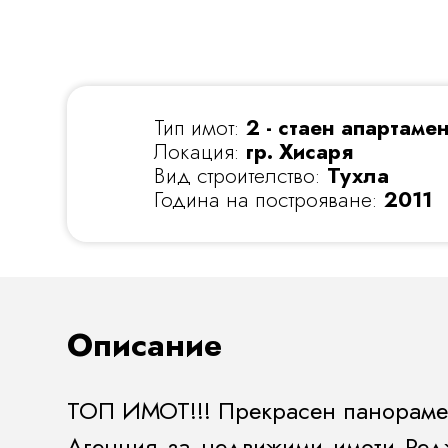
Тип имот:
2 - стаен апартаме
Локация:
гр. Хисаря
Вид строителство:
Тухла
Година на построяване:
2011
Описание
ТОП ИМОТ!!! Прекрасен панорамен 
Агенция за недвижими имоти Ред