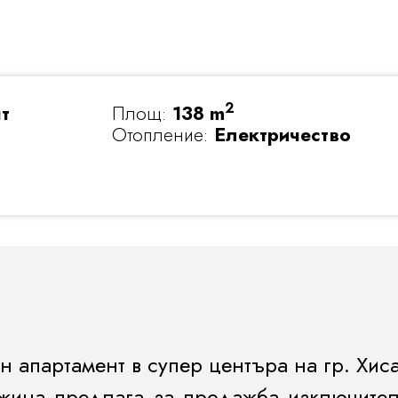
2
нт
Площ:
138 m
Отопление:
Електричество
апартамент в супер центъра на гр. Хиса
жина предлага за продажба изключите