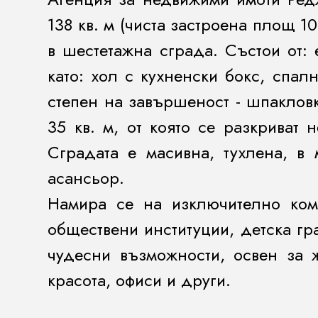
138 кв. м (чиста застроена площ 1
в шестетажна сграда. Състои от:
като: хол с кухненски бокс, спа
степен на завършеност - шпакловк
35 кв. м, от която се разкриват 
Сградата е масивна, тухлена, в
асансьор.
Намира се на изключително ком
обществени институции, детска гр
чудесни възможности, освен за 
красота, офиси и други.