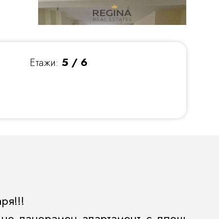
Етажи:
5 / 6
ря!!!
лно панорамен апартамент с площ