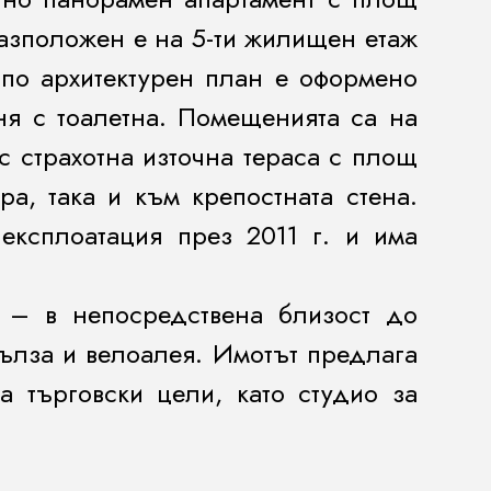
 Разположен е на 5-ти жилищен етаж
 по архитектурен план е оформено
ня с тоалетна. Помещенията са на
с страхотна източна тераса с площ
ра, така и към крепостната стена.
експлоатация през 2011 г. и има
 – в непосредствена близост до
сълза и велоалея. Имотът предлага
 търговски цели, като студио за