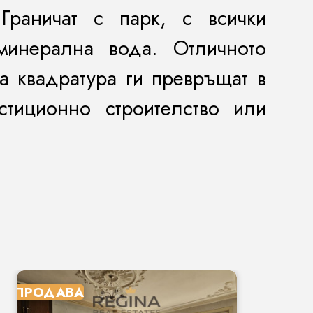
Граничат с парк, с всички
минерална вода. Отличното
 квадратура ги превръщат в
тиционно строителство или
ПРОДАВА
П