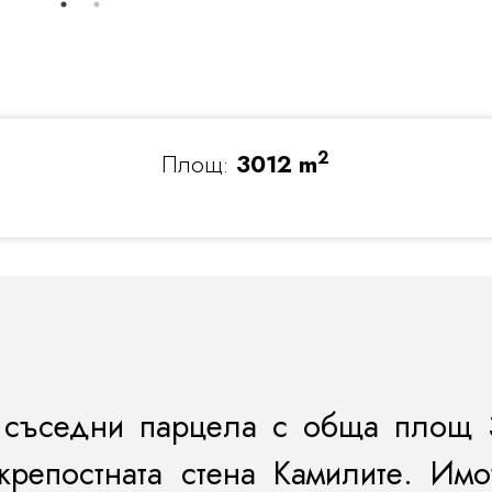
2
Площ:
3012 m
съседни парцела с обща площ 3
крепостната стена Камилите. Имо