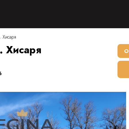
. Хисаря
. Хисаря
О
6