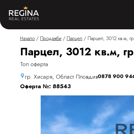
Начало
/
Продажби
/
Парцел
/
Парцел, 3012 кв.м, гр
Парцел, 3012 кв.м, гр
Топ оферта
гр. Хисаря, Област Пловдив
0878 900 94
Оферта №: 88543