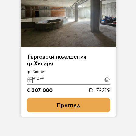
Търговски помещения
гр.Хисаря
гр. Хисаря
2
614
m
€ 307 000
ID: 79229
Преглед