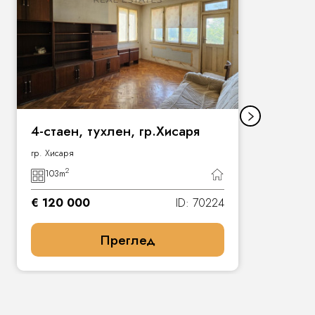
4-стаен, тухлен, гр.Хисаря
гр. Хисаря
2
103
m
€ 120 000
ID: 70224
Преглед