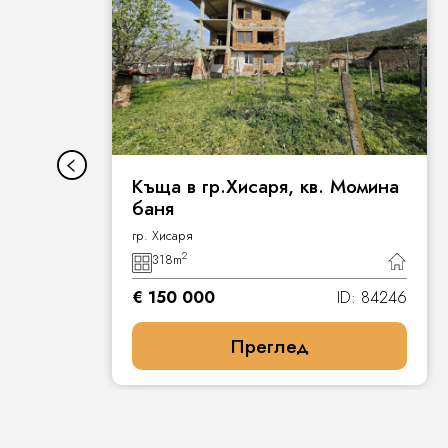
Къща в гр.Хисаря, кв. Момина
баня
гр. Хисаря
2
318
m
7
€ 150 000
ID: 84246
Преглед